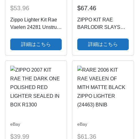
$53.96
$67.46
Zippo Lighter Kit Rae
ZIPPO KIT RAE
Vaelen 24281 Unstruck
BARLODIR SLAYS
Unused New
SHAD LIGHTER 2007
- BNIB 24286
詳細はこちら
詳細はこちら
eBay
eBay
$39.99
$61.36