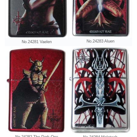
No.24283 Aluen
No.24281 Vaelen
No.24282 The Dark One