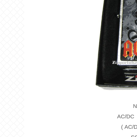
N
AC/D
( AC/